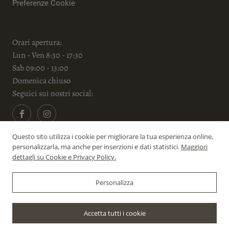
Preferenze Cookie
Orari apertura:
Lun - Ven 8:30 - 17:30
Sab 09:00 - 13:00
Domenica chiuso
Seguici sui nostri social:
Questo sito utilizza i cookie per migliorare la tua esperienza online,
personalizzarla, ma anche per inserzioni e dati statistici.
Maggiori
dettagli su Cookie e Privacy Policy.
Personalizza
© 2024-2026 Full Time Events - P.Iva: 11962331002 - Powered
Accetta tutti i cookie
by
WebDesignProduction