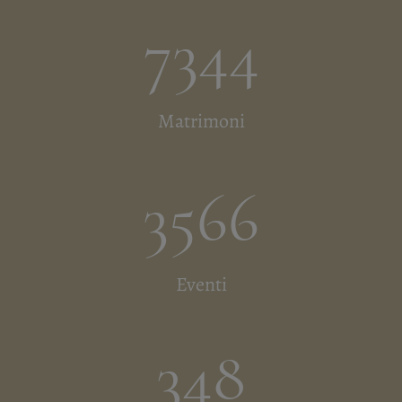
7344
Matrimoni
3566
Eventi
348