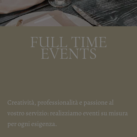
F
U
L
L
T
I
M
E
E
V
E
N
T
S
Creatività, professionalità e passione al
vostro servizio: realizziamo eventi su misura
per ogni esigenza.